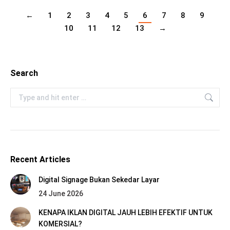
←
1
2
3
4
5
6
7
8
9
10
11
12
13
→
Search
Search:
Recent Articles
Digital Signage Bukan Sekedar Layar
24 June 2026
KENAPA IKLAN DIGITAL JAUH LEBIH EFEKTIF UNTUK
KOMERSIAL?