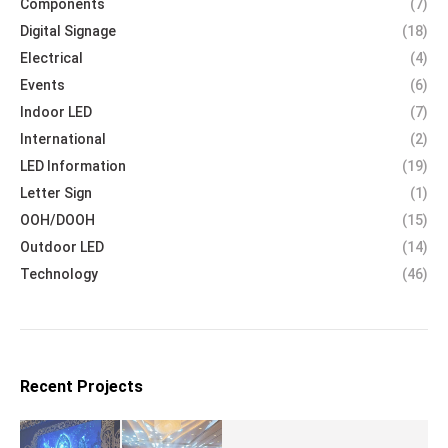
Components
(7)
Digital Signage
(18)
Electrical
(4)
Events
(6)
Indoor LED
(7)
International
(2)
LED Information
(19)
Letter Sign
(1)
OOH/DOOH
(15)
Outdoor LED
(14)
Technology
(46)
Recent Projects