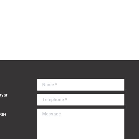
Name *
ayar
Telephone *
Message
BIH