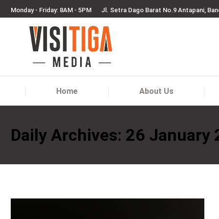
Monday - Friday: 8AM - 5PM
Jl. Setra Dago Barat No.9 Antapani, Ba
Home
About Us
Home
About Us
Daily Archives:
26 January