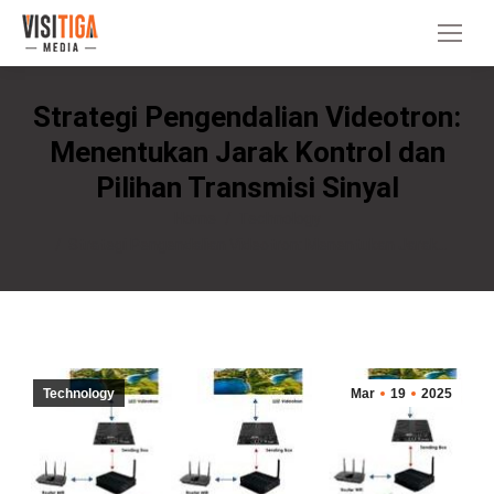
Strategi Pengendalian Videotron:
Menentukan Jarak Kontrol dan
Pilihan Transmisi Sinyal
You are here:
Home
Technology
Strategi Pengendalian Videotron: Menentukan Jarak…
Technology
Mar
19
2025