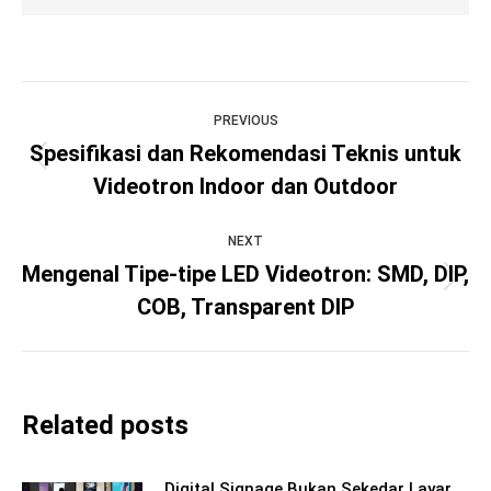
Post
PREVIOUS
navigation
Spesifikasi dan Rekomendasi Teknis untuk
Previous
Videotron Indoor dan Outdoor
post:
NEXT
Mengenal Tipe-tipe LED Videotron: SMD, DIP,
Next
COB, Transparent DIP
post:
Related posts
Digital Signage Bukan Sekedar Layar