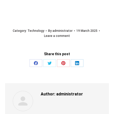
Category:
Technology
By
administrator
19 March 2025
Leave a comment
Share this post
Share
Share
Share
Share
on
on
on
on
Facebook
Twitter
Pinterest
LinkedIn
Author:
administrator