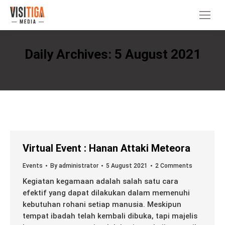
Daily Archives:
5 August 2021
You are here:
Home
2021
August
05
Virtual Event : Hanan Attaki Meteora
Events
By
administrator
5 August 2021
2 Comments
Kegiatan kegamaan adalah salah satu cara
efektif yang dapat dilakukan dalam memenuhi
kebutuhan rohani setiap manusia. Meskipun
tempat ibadah telah kembali dibuka, tapi majelis