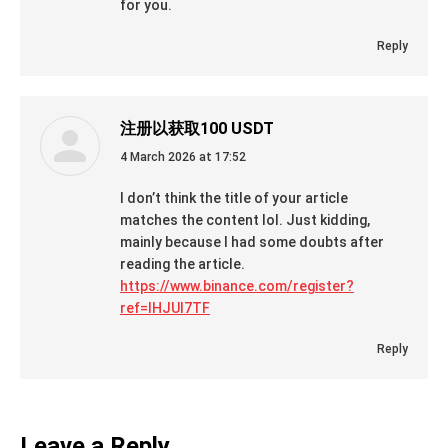
for you.
Reply
注册以获取100 USDT
says:
4 March 2026 at 17:52
I don’t think the title of your article
matches the content lol. Just kidding,
mainly because I had some doubts after
reading the article.
https://www.binance.com/register?
ref=IHJUI7TF
Reply
Leave a Reply