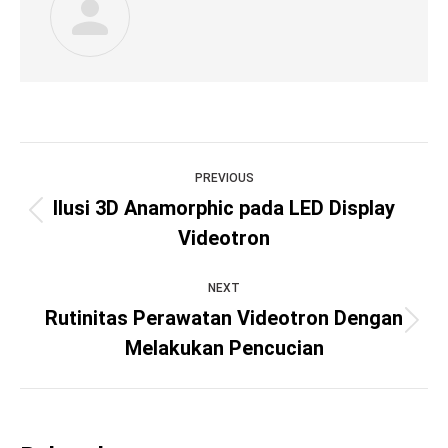
Post
PREVIOUS
navigation
Ilusi 3D Anamorphic pada LED Display
Previous
Videotron
post:
NEXT
Rutinitas Perawatan Videotron Dengan
Next
Melakukan Pencucian
post: