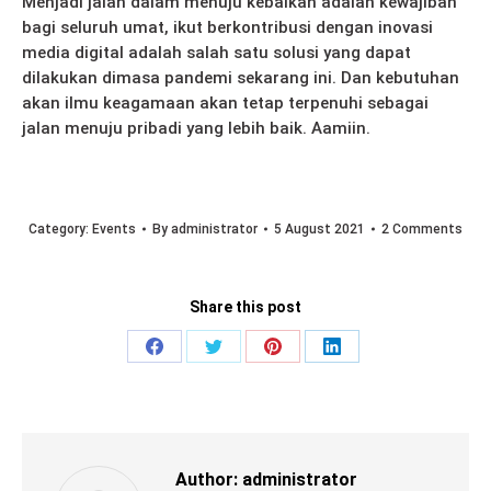
Menjadi jalan dalam menuju kebaikan adalah kewajiban
bagi seluruh umat, ikut berkontribusi dengan inovasi
media digital adalah salah satu solusi yang dapat
dilakukan dimasa pandemi sekarang ini. Dan kebutuhan
akan ilmu keagamaan akan tetap terpenuhi sebagai
jalan menuju pribadi yang lebih baik. Aamiin.
Category:
Events
By
administrator
5 August 2021
2 Comments
Share this post
Share
Share
Share
Share
on
on
on
on
Facebook
Twitter
Pinterest
LinkedIn
Author:
administrator