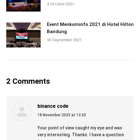
4 October 2021
Event Menkominfo 2021 di Hotel Hilton
Bandung
30 September 2021
2 Comments
binance code
says:
18 November 2025 at 13:25
Your point of view caught my eye and was
very interesting. Thanks. I have a question