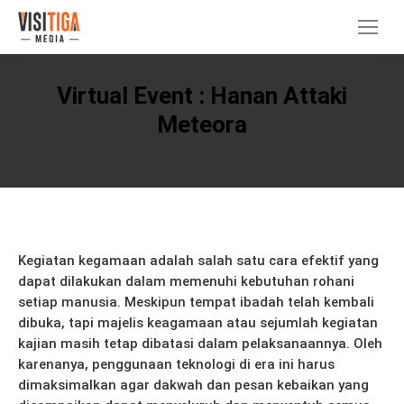
Virtual Event : Hanan Attaki
Meteora
You are here:
Home
Events
Virtual Event : Hanan Attaki…
Kegiatan kegamaan adalah salah satu cara efektif yang
dapat dilakukan dalam memenuhi kebutuhan rohani
setiap manusia. Meskipun tempat ibadah telah kembali
dibuka, tapi majelis keagamaan atau sejumlah kegiatan
kajian masih tetap dibatasi dalam pelaksanaannya. Oleh
karenanya, penggunaan teknologi di era ini harus
dimaksimalkan agar dakwah dan pesan kebaikan yang