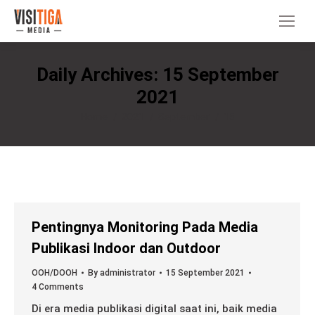
Daily Archives:
15 September
2021
You are here:
Home
2021
September
15
Pentingnya Monitoring Pada Media
Publikasi Indoor dan Outdoor
OOH/DOOH
By
administrator
15 September 2021
4 Comments
Di era media publikasi digital saat ini, baik media